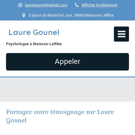
lauregounel@gmail.com
Afficher le téléphone
3 place du Maréchal Juin, 78600 Maisons-Laffitte
Laure Gounel
Psychologue à Maisons-Laffitte
Appeler
Partagez votre témoignage sur Laure
Gounel